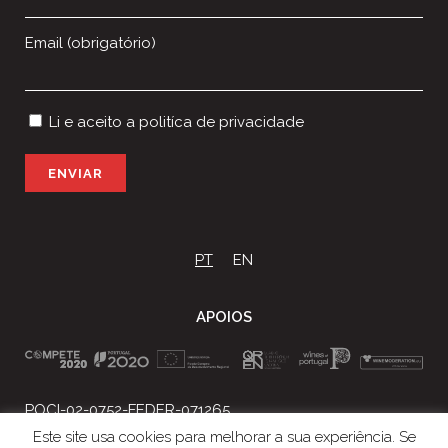
Email (obrigatório)
Li e aceito a
politíca de privacidade
P
l
e
a
s
PT
EN
e
l
APOIOS
e
a
v
e
t
POCI-02-0752-FEDER-071265
h
Projeto Nº 2018/034863
Este site usa cookies para melhorar a sua experiência. Se
i