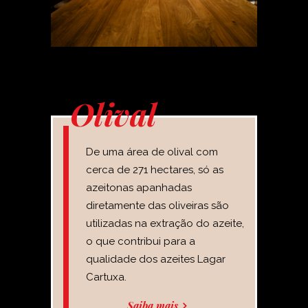
Olival
De uma área de olival com
cerca de 271
hectares, só as
azeitonas apanhadas
diretamente das oliveiras são
utilizadas na extração do azeite,
o que contribui para a
qualidade dos azeites Lagar
Cartuxa.
Saiba mais