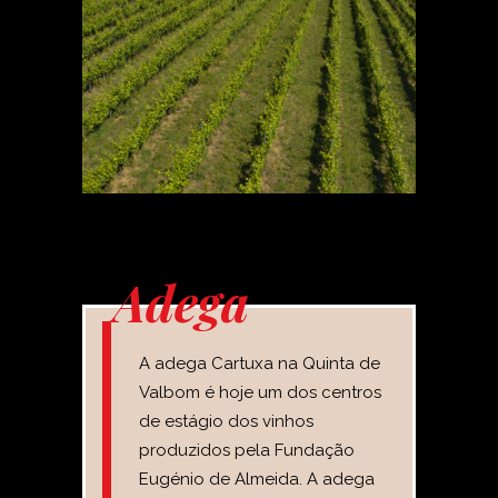
Adega
A adega Cartuxa na Quinta de
Valbom é hoje um dos centros
de estágio dos vinhos
produzidos pela Fundação
Eugénio de Almeida. A adega