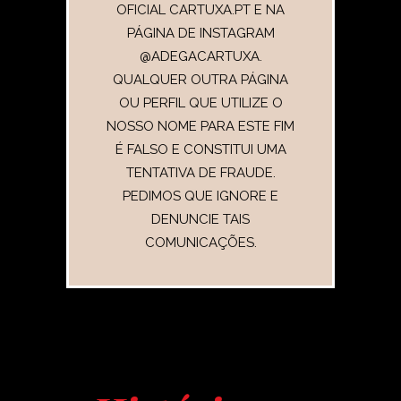
OFICIAL CARTUXA.PT E NA
PÁGINA DE INSTAGRAM
@ADEGACARTUXA
.
QUALQUER OUTRA PÁGINA
OU PERFIL QUE UTILIZE O
NOSSO NOME PARA ESTE FIM
É FALSO E CONSTITUI UMA
TENTATIVA DE FRAUDE.
PEDIMOS QUE IGNORE E
DENUNCIE TAIS
COMUNICAÇÕES.