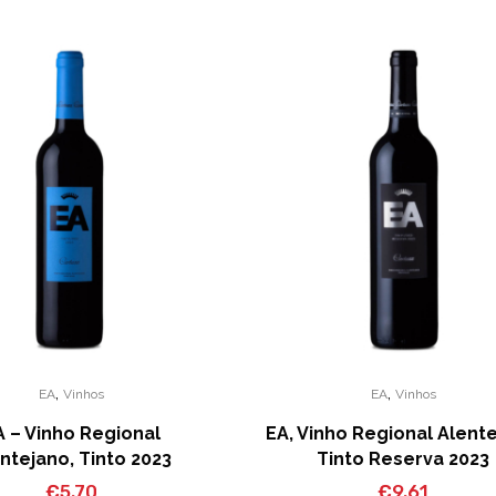
,
,
EA
Vinhos
EA
Vinhos
A – Vinho Regional
EA, Vinho Regional Alente
ntejano, Tinto 2023
Tinto Reserva 2023
€
5.70
€
9.61