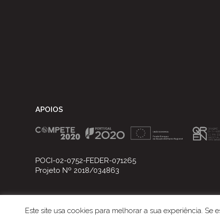
APOIOS
POCI-02-0752-FEDER-071265
Projeto Nº 2018/034863
Este site usa cookies para melhorar a sua experiência. Se
©2021 FUNDAÇÃO EUGÉNIO DE ALMEIDA Todos os direitos re