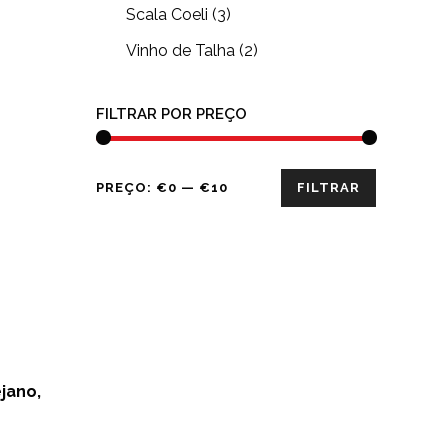
Scala Coeli
(3)
Vinho de Talha
(2)
FILTRAR POR PREÇO
Preço
Preço
PREÇO:
€0
—
€10
FILTRAR
mínimo
máximo
jano,