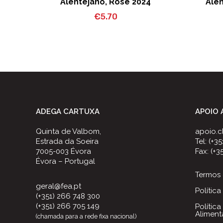
Alentejano, Rosé 2024
Alen
€
5.70
ADEGA CARTUXA
APOIO 
Quinta de Valbom,
apoio.c
Estrada da Soeira
Tel: (+3
7005-003 Évora
Fax: (+3
Évora – Portugal
Termos 
geral@fea.pt
Polític
(+351) 266 748 300
(+351) 266 705 149
Polític
Aliment
(chamada para a rede fixa nacional)