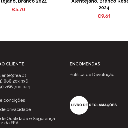
tejano, Branco 2024
Alentejano, Branco Res
2024
€
5.70
€
9.61
AO CLIENTE
ENCOMENDAS
Política de Devolução
liente@fea.pt
51) 808 203 336
51) 266 700 024
e condições
a de privacidade
a de Qualidade e Segurança
ar da FEA