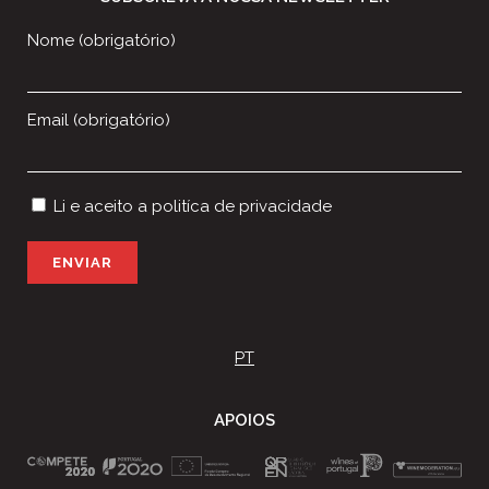
Nome (obrigatório)
Email (obrigatório)
Li e aceito a
politíca de privacidade
P
l
e
a
s
PT
e
l
e
APOIOS
a
v
e