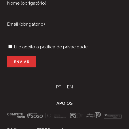
Nome (obrigatório)
Email (obrigatório)
Li e aceito a
politíca de privacidade
P
l
e
a
s
PT
EN
e
l
e
APOIOS
a
v
e
t