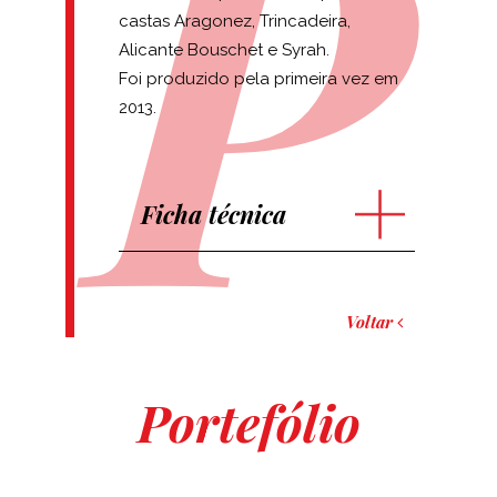
castas Aragonez, Trincadeira,
Alicante Bouschet e Syrah.
Foi produzido pela primeira vez em
2013.
Ficha técnica
Voltar
Portefólio