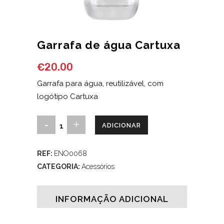
Garrafa de água Cartuxa
€
20.00
Garrafa para água, reutilizável, com
logótipo Cartuxa
Garrafa
ADICIONAR
de
REF:
ENO0068
água
CATEGORIA:
Acessórios
Cartuxa
quantity
INFORMAÇÃO ADICIONAL