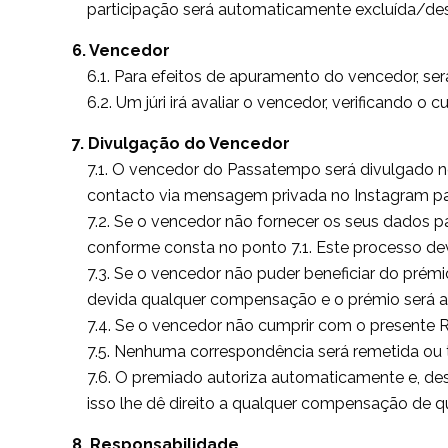
participação será automaticamente excluída/de
6. Vencedor
6.1. Para efeitos de apuramento do vencedor, ser
6.2. Um júri irá avaliar o vencedor, verificando
7. Divulgação do Vencedor
7.1. O vencedor do Passatempo será divulgado n
contacto via mensagem privada no Instagram pa
7.2. Se o vencedor não fornecer os seus dados 
conforme consta no ponto 7.1. Este processo dev
7.3. Se o vencedor não puder beneficiar do pré
devida qualquer compensação e o prémio será atr
7.4. Se o vencedor não cumprir com o presente Re
7.5. Nenhuma correspondência será remetida ou
7.6. O premiado autoriza automaticamente e, d
isso lhe dê direito a qualquer compensação de qu
8. Responsabilidade