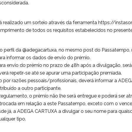
sconsiderada.
á realizado um sorteio através da ferramenta https://instasor
 o cumprimento de todos os requisitos estabelecidos no presen
o perfil da @adegacartuxa, no mesmo post do Passatempo, n
ra informar os dados de envio do prémio.
para envio do prémio no prazo de 48h após a divulgação, se
erá repetir-se até se apurar uma participação premiada.
mio por razões pessoais/profissionais, deverá informar a A
ibuído a outro participante.
gulamento, o prémio não lhe será entregue e poderá ser atri
 trocada em relação a este Passatempo, exceto com o vence
esde já, a ADEGA CARTUXA a divulgar o seu nome para quais
alquer tipo.