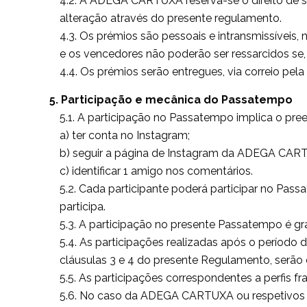
4.2. A ADEGA CARTUXA reserva-se o direito de s
alteração através do presente regulamento.
4.3. Os prémios são pessoais e intransmissíveis
e os vencedores não poderão ser ressarcidos se
4.4. Os prémios serão entregues, via correio p
5. Participação e mecânica do Passatempo
5.1. A participação no Passatempo implica o pree
a) ter conta no Instagram;
b) seguir a página de Instagram da ADEGA CAR
c) identificar 1 amigo nos comentários.
5.2. Cada participante poderá participar no Pa
participa.
5.3. A participação no presente Passatempo é gra
5.4. As participações realizadas após o períod
cláusulas 3 e 4 do presente Regulamento, serão 
5.5. As participações correspondentes a perfis f
5.6. No caso da ADEGA CARTUXA ou respetivos pa