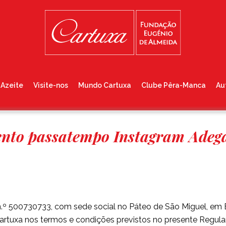
Azeite
Visite-nos
Mundo Cartuxa
Clube Pêra-Manca
Au
nto passatempo Instagram Adeg
n.º 500730733, com sede social no Páteo de São Miguel, em
tuxa nos termos e condições previstos no presente Regul