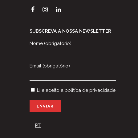
SUBSCREVA A NOSSA NEWSLETTER
Nome (obrigatório)
Email (obrigatório)
Li e aceito a
politíca de privacidade
P
l
e
PT
a
s