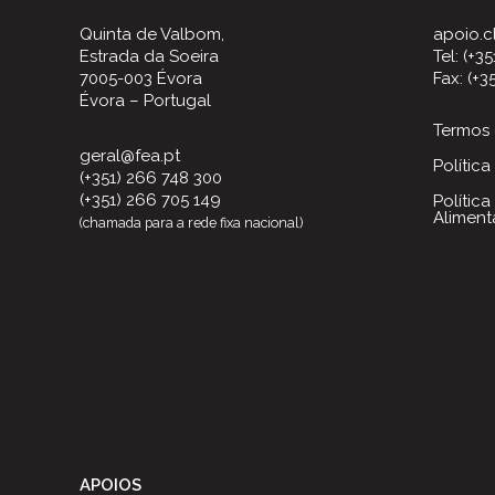
Quinta de Valbom,
apoio.c
Estrada da Soeira
Tel: (+3
7005-003 Évora
Fax: (+3
Évora – Portugal
Termos 
geral@fea.pt
Polític
(+351) 266 748 300
(+351) 266 705 149
Polític
Aliment
(chamada para a rede fixa nacional)
APOIOS