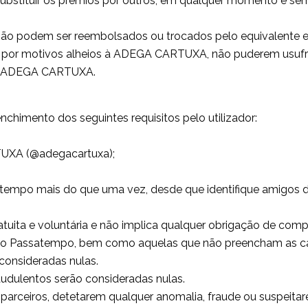
ubstituir os prémios por outros, em qualquer momento e sem
, não podem ser reembolsados ou trocados pelo equivalente 
, por motivos alheios à ADEGA CARTUXA, não puderem usufru
ela ADEGA CARTUXA.
nchimento dos seguintes requisitos pelo utilizador:
TUXA (@adegacartuxa);
ssatempo mais do que uma vez, desde que identifique amigos 
tuita e voluntária e não implica qualquer obrigação de comp
o do Passatempo, bem como aquelas que não preencham as car
consideradas nulas.
raudulentos serão consideradas nulas.
rceiros, detetarem qualquer anomalia, fraude ou suspeitare