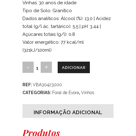
Vinhas: 30 anos de idade
Tipo de Solo: Granítico
Dados analíticos: Álcool (%): 13,0 | Acidez
total (g/l ác. tartárico): 5,5 | pH: 3,44 |
Açúcares totais (g/l): 0,8
Valor energético: 77 kcal/ml
(321kJ/100ml)
Foral
ADICIONAR
de
REF:
VBA30423000
Évora,
CATEGORIAS:
Foral de Évora
,
Vinhos
DOC
Alentejo
INFORMAÇÃO ADICIONAL
–
Produtos
Évora,