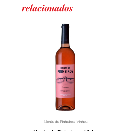
relacionados
Branco
2023
quantity
,
Monte de Pinheiros
Vinhos